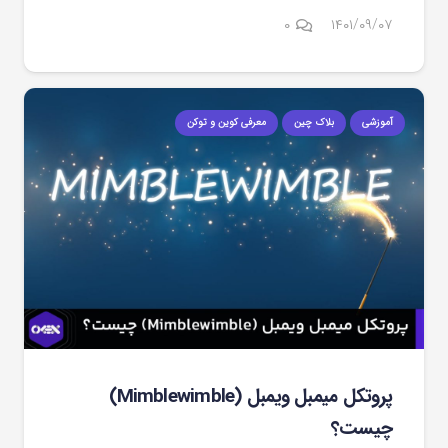
۰
۱۴۰۱/۰۹/۰۷
آموزشی
بلاک چین
معرفی کوین و توکن
پروتکل میمبل ویمبل (Mimblewimble)
چیست؟