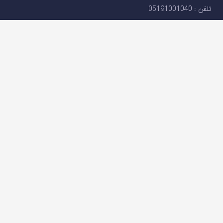
تلفن : 05191001040
support@ok-ex.io
شبکه های اجتماعی