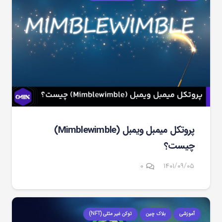
پروتکل میمبل ویمبل (Mimblewimble)
چیست؟
۰
۱۴۰۱/۰۹/۰۵
آموزشی
بلاک چین
توکن غیر مثلی (NFT)