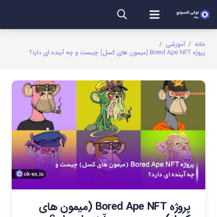
خانه
/
آموزشی
/
پروژه Bored Ape NFT (میمون های کسل) چیست و چه آینده ای دارد؟
پروژه Bored Ape NFT (میمون های