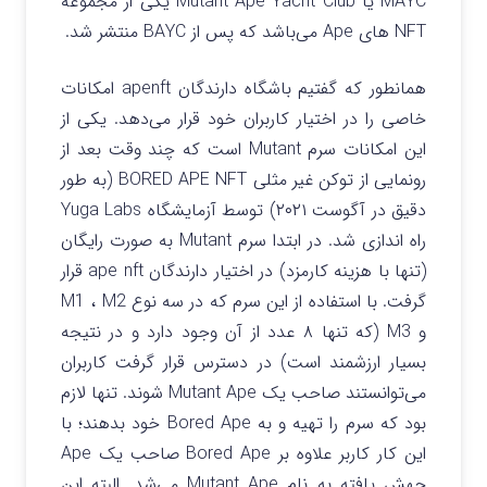
MAYC یا Mutant Ape Yacht Club یکی از مجموعه
NFT های Ape می‌باشد که پس از BAYC منتشر شد.
همانطور که گفتیم باشگاه دارندگان apenft امکانات
خاصی را در اختیار کاربران خود قرار می‌دهد. یکی از
این امکانات سرم Mutant است که چند وقت بعد از
رونمایی از توکن غیر مثلی BORED APE NFT (به طور
دقیق در آگوست ۲۰۲۱) توسط آزمایشگاه Yuga Labs
راه اندازی شد. در ابتدا سرم Mutant به صورت رایگان
(تنها با هزینه کارمزد) در اختیار دارندگان ape nft قرار
گرفت. با استفاده از این سرم که در سه نوع M1 ، M2
و M3 (که تنها ۸ عدد از آن وجود دارد و در نتیجه
بسیار ارزشمند است) در دسترس قرار گرفت کاربران
می‌توانستند صاحب یک Mutant Ape شوند. تنها لازم
بود که سرم را تهیه و به Bored Ape خود بدهند؛ با
این کار کاربر علاوه بر Bored Ape صاحب یک Ape
جهش یافته به نام Mutant Ape می‌شد. البته این