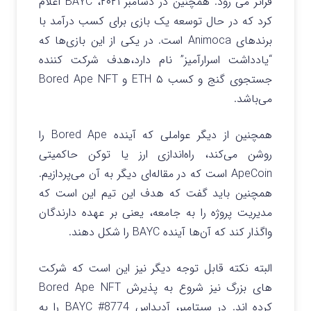
فراتر می رود. همچنین در دسامبر ۲۰۲۱، BAYC اعلام
کرد که در حال توسعه یک بازی برای کسب درآمد با
برندهای Animoca است. در یکی از این بازی‌ها که
“یادداشت اسرارآمیز” نام دارد،‌هدف شرکت کننده
جستجوی گنج و کسب ۵ ETH و Bored Ape NFT
می‌باشد.
همچنین از دیگر عواملی که آینده Bored Ape را
روشن می‌کند،‌ راه‌اندازی ارز یا توکن حاکمیتی
ApeCoin است که در مقاله‌ای دیگر به آن می‌پردازیم.
همچنین باید گفت که هدف این تیم این است که
مدیریت پروژه را به جامعه،‌ یعنی بر عهده دارندگان
واگذار کند که آن‌ها آینده BAYC را شکل دهند.
البته نکته قابل توجه دیگر نیز این است که شرکت
های بزرگ نیز شروع به پذیرش Bored Ape NFT
کرده اند. در سپتامبر، آدیداس BAYC #8774 را به