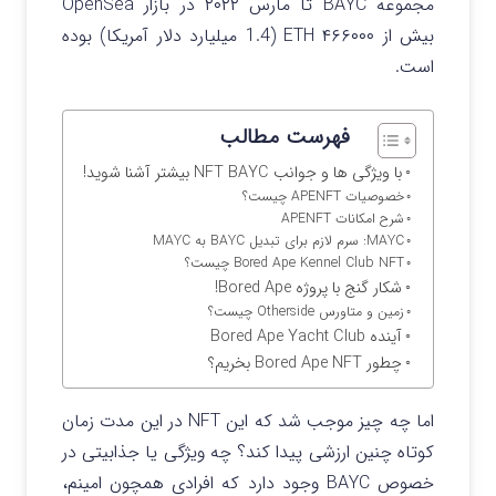
مجموعه BAYC تا مارس ۲۰۲۲ در بازار OpenSea
بیش از ۴۶۶۰۰۰ ETH (1.4 میلیارد دلار آمریکا) بوده
است.
فهرست مطالب
با ویژگی ها و جوانب NFT BAYC بیشتر آشنا شوید!
خصوصیات APENFT چیست؟
شرح امکانات APENFT
MAYC: سرم لازم برای تبدیل BAYC به MAYC
Bored Ape Kennel Club NFT چیست؟
شکار گنج با پروژه Bored Ape!
زمین و متاورس Otherside چیست؟
آینده Bored Ape Yacht Club
چطور Bored Ape NFT بخریم؟
اما چه چیز موجب شد که این NFT در این مدت زمان
کوتاه چنین ارزشی پیدا کند؟ چه ویژگی یا جذابیتی در
خصوص BAYC وجود دارد که افرادی همچون امینم،