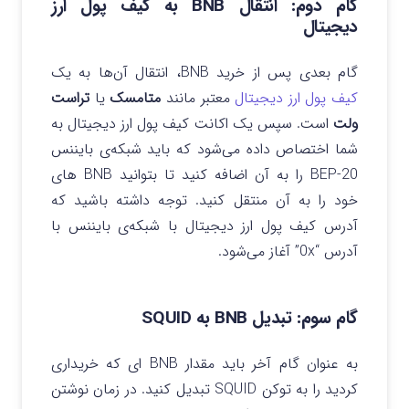
گام دوم: انتقال BNB به کیف پول ارز
دیجیتال
گام بعدی پس از خرید BNB، انتقال آن‌ها به یک
کیف پول ارز دیجیتال
معتبر مانند
متامسک
یا
تراست
ولت
است. سپس یک اکانت کیف پول ارز دیجیتال به
شما اختصاص داده می‌شود که باید شبکه‌ی بایننس
BEP-20 را به آن اضافه کنید تا بتوانید BNB های
خود را به آن منتقل کنید. توجه داشته باشید که
آدرس کیف پول ارز دیجیتال با شبکه‌ی بایننس با
آدرس “0x” آغاز می‌شود.
گام سوم: تبدیل BNB به SQUID
به عنوان گام آخر باید مقدار BNB ای که خریداری
کردید را به توکن SQUID تبدیل کنید. در زمان نوشتن