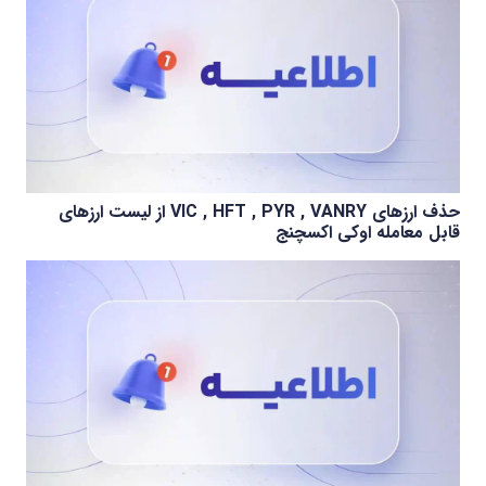
حذف ارزهای VIC , HFT , PYR , VANRY از لیست ارزهای
قابل معامله اوکی اکسچنج