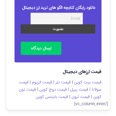
دانلود رایگان کتابچه الگو های ترید ارز دیجیتال
ارسال دیدگاه
قیمت ارزهای دیجیتال
قیمت بیت کوین
|
قیمت تتر
|
قیمت اتریوم
|
قیمت
سولانا
|
قیمت ریپل
|
قیمت دوج کوین
|
قیمت تون
کوین
|
قیمت ترون
|
قیمت بایننس کوین
[/vc_column_inner]