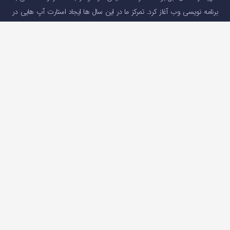
برنامه نویسی وب آغاز کرد. تمرکز ما در این سال ها ایجاد استارت آپ هایی در
جهت ارائه خدمات مالی و رفع نیاز های کاربرانی بود که به دلایل تحریم و …(
درباره
اوکی اکسچنج
)
دسترسی سریع
صفحه اصلی
خرید و فروش ارز دیجیتال
قیمت ارز دیجیتال
سوالات متداول
درباره ما
تماس با ما
تماس با ما