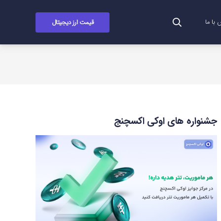
قیمت ارز دیجیتال
با ما
جشنواره های اوکی اکسچنج