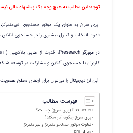
توجه: این مطلب به هیچ وجه یک پیشنهاد مالی نیس
پری سرچ به عنوان یک موتور جستجوی غیرمتمرکز، راه‌ح
قدرت انتخاب و کنترل بیشتری را در جستجوی آنلاین م
در
مرورگر Presearch
، قدرت از طریق بلاکچین (Blockchain) و
کاربران با جستجوی آنلاین و مشارکت در توسعه شبکه،
این ارز دیجیتال را می‌توان برای ارتقای سطح عضویت،
فهرست مطالب
Preaserch (پری سرچ) چیست؟
پری سرچ چگونه کار میکند؟
تفاوت موتور جستجو متمرکز و غیر متمرکز
رمز ارز pre