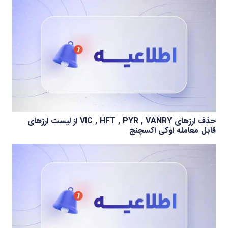
حذف ارزهای VIC , HFT , PYR , VANRY از لیست ارزهای
قابل معامله اوکی اکسچنج