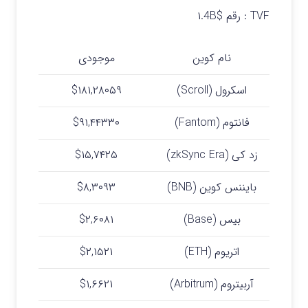
TVF : رقم $۱.4B
نام کوین
موجودی
اسکرول (Scroll)
$۱۸۱,۲۸۰۵۹
فانتوم (Fantom)
$۹۱,۴۴۳۳۰
زد کی (zkSync Era)
$۱۵,۷۴۲۵
بایننس کوین (BNB)
$۸,۳۰۹۳
بیس (Base)
$۲,۶۰۸۱
اتریوم (ETH)
$۲,۱۵۲۱
آربیتروم (Arbitrum)
$۱,۶۶۲۱