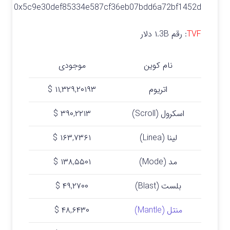
0x5c9e30def85334e587cf36eb07bdd6a72bf1452d
TVF
: رقم
۱.3B
دلار
نام کوین
موجودی
اتریوم
۱۱,۳۲۹,۲۰۱۹۳ $
اسکرول (Scroll)
۳۹۰,۲۲۱۳ $
لینا (Linea)
۱۶۳,۷۳۶۱ $
مد (Mode)
۱۳۸,۵۵۰۱ $
بلست (Blast)
۴۹,۲۷۰۰ $
منتل (Mantle)
۴۸,۶۴۳۰ $