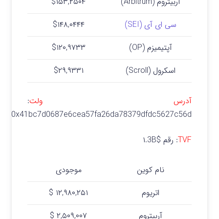
آربیتروم (Arbitrum)
$۱۵۳,۲۵۰۴
سی ای آی (SEI)
$۱۴۸,۰۴۴۴
آپتیمیزم (OP)
$۱۲۰,۹۷۳۳
اسکرول (Scroll)
$۲۹,۹۳۳۱
آدرس ولت
:
0x41bc7d0687e6cea57fa26da78379dfdc5627c56d
TVF
: رقم
$۱.3B
نام کوین
موجودی
اتریوم
۱۲,۹۸۰,۲۵۱ $
آربیتروم
۲,۵۰۹,۰۰۷ $