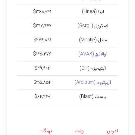
لینا (Linea)
$۳۶۸,۰۴۱
اسکرول (Scroll)
$۳۱۷,۹۴۷
منتل (Mantle)
$۲۷۴,۸۹۱
آوالانچ (AVAX)
$۱۴۵,۲۷۶
آپتیمیزم (OP)
$۲۹,۹۰۴
آربیتروم (Arbitrum)
$۳۵,۸۵۴
بلست (Blast)
$۶۴,۹۴۰
آدرس ولت نهنگ
: