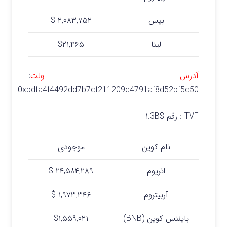
بیس
۲,۰۸۳,۷۵۲ $
لینا
$۲۱,۴۶۵
آدرس ولت
:
0xbdfa4f4492dd7b7cf211209c4791af8d52bf5c50
TVF : رقم $۱.3B
نام کوین
موجودی
اتریوم
۲۴,۵۸۴,۲۸۹ $
آربیتروم
۱,۹۷۳,۳۴۶ $
بایننس کوین (BNB)
$۱,۵۵۹,۰۲۱