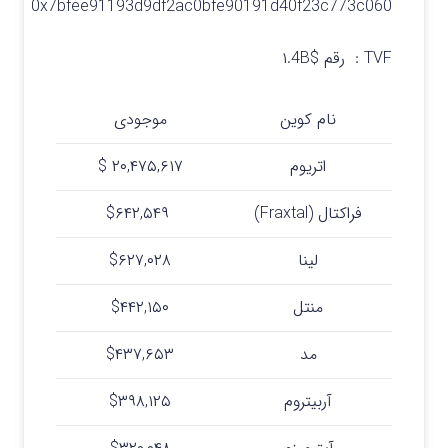
0x7bfee91193d9df2ac0bfe90191d40f23c773c060
TVF : رقم
$۱.4B
نام کوین
موجودی
اتریوم
۲۰,۴۷۵,۶۱۷ $
فراکتال (Fraxtal)
$۶۴۲,۵۴۹
لینا
$۶۲۷,۰۲۸
منتل
$۴۴۲,۱۵۰
مد
$۴۳۷,۶۵۳
آربیتروم
$۳۹۸,۱۲۵