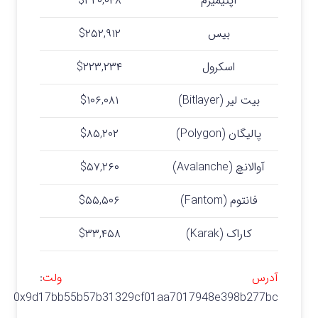
آپتیمیزم
$۳۲۰,۰۴۸
بیس
$۲۵۲,۹۱۲
اسکرول
$۲۲۳,۲۳۴
بیت لیر (Bitlayer)
$۱۰۶,۰۸۱
پالیگان (Polygon)
$۸۵,۲۰۲
آوالانچ (Avalanche)
$۵۷,۲۶۰
فانتوم (Fantom)
$۵۵,۵۰۶
کاراک (Karak)
$۳۳,۴۵۸
آدرس ولت
:
0x9d17bb55b57b31329cf01aa7017948e398b277bc