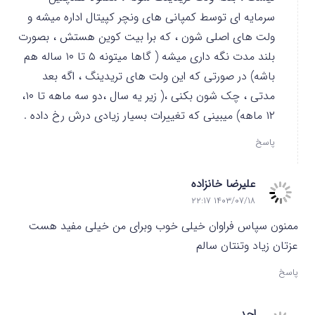
سرمایه ای توسط کمپانی های ونچر کپیتال اداره میشه و
ولت های اصلی شون ، که برا بیت کوین هستش ، بصورت
بلند مدت نگه داری میشه ( گاها میتونه ۵ تا ۱۰ ساله هم
باشه) در صورتی که این ولت های تریدینگ ، اگه بعد
مدتی ، چک شون بکنی ،( زیر یه سال ،دو سه ماهه تا ۱۰،
۱۲ ماهه) میبینی که تغییرات بسیار زیادی درش رخ داده .
پاسخ
علیرضا خانزاده
۱۴۰۳/۰۷/۱۸ ۲۲:۱۷
ممنون سپاس فراوان خیلی خوب وبرای من خیلی مفید هست
عزتان زیاد وتنتان سالم
پاسخ
احد