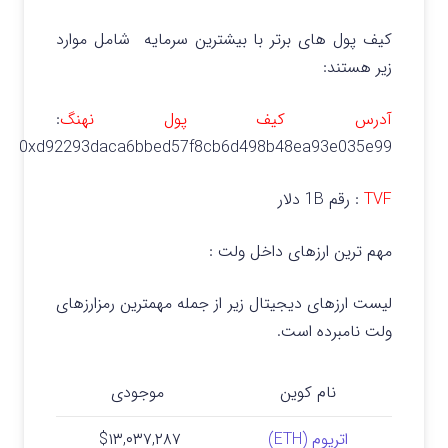
کیف پول های برتر با بیشترین سرمایه شامل موارد
زیر هستند:
آدرس کیف پول نهنگ
:
0xd92293daca6bbed57f8cb6d498b48ea93e035e99
TVF
: رقم 1B دلار
مهم ترین ارزهای داخل ولت :
لیست ارزهای دیجیتال زیر از جمله مهمترین رمزارزهای
ولت نامبرده است.
نام کوین
موجودی
اتریوم (ETH)
$۱۳,۰۳۷,۲۸۷