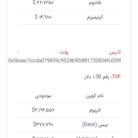
فانتوم
۲۶,۷۲۵۰ $
آپتیمیزم
۱۴,۹۸۰ $
آدرس ولت
:
0x5baac7ccda079839c9524b90df81720834fc039f
TVF
: رقم
۱.3B دلار
نام کوین
موجودی
اتریوم
$۳,۱۹۴,۵۵۶
بیس (Base)
$۳۷۷,۷۹۰