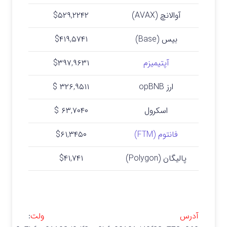
آوالانچ (AVAX)
$۵۲۹,۲۲۴۲
بیس (Base)
$۴۱۹,۵۷۴۱
آپتیمیزم
$۳۹۷,۹۶۳۱
ارز opBNB
۳۲۶,۹۵۱۱ $
اسکرول
۶۳,۷۰۴۰ $
فانتوم (FTM)
$۶۱,۳۴۵۰
پالیگان (Polygon)
$۴۱,۷۴۱
آدرس ولت
: