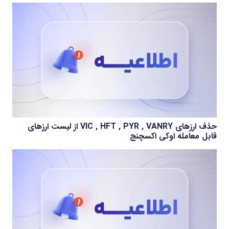
حذف ارزهای VIC , HFT , PYR , VANRY از لیست ارزهای
قابل معامله اوکی اکسچنج