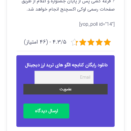
? قرعه کشی پس از پایان جشنواره و اعلام از طریق
صفحات رسمی اوکی اکسچنج انجام خواهد شد.
[yop_poll id=”14″]
۴.۳/۵ - (۴۶ امتیاز)
دانلود رایگان کتابچه الگو های ترید ارز دیجیتال
ارسال دیدگاه