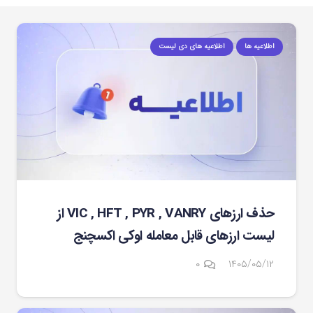
اطلاعیه ها
اطلاعیه های دی لیست
حذف ارزهای VIC , HFT , PYR , VANRY از
لیست ارزهای قابل معامله اوکی اکسچنج
۰
۱۴۰۵/۰۵/۱۲