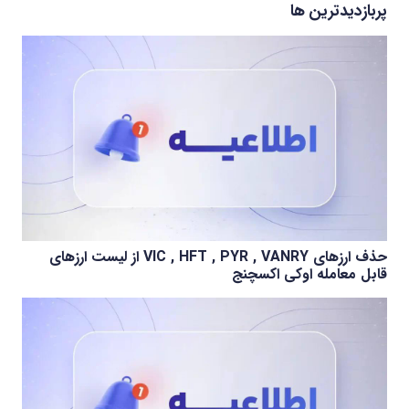
پربازدیدترین ها
حذف ارزهای VIC , HFT , PYR , VANRY از لیست ارزهای
قابل معامله اوکی اکسچنج