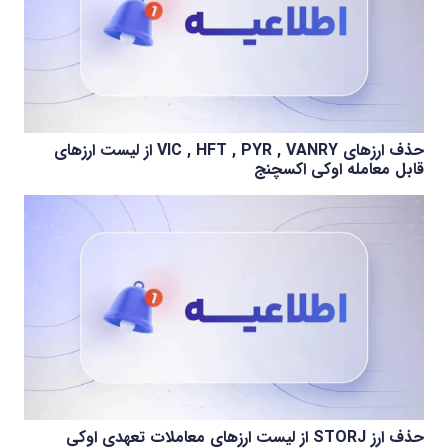
حذف ارزهای VIC , HFT , PYR , VANRY از لیست ارزهای
قابل معامله اوکی اکسچنج
حذف ارز STORJ از لیست ارزهای معاملات تعهدی اوکی