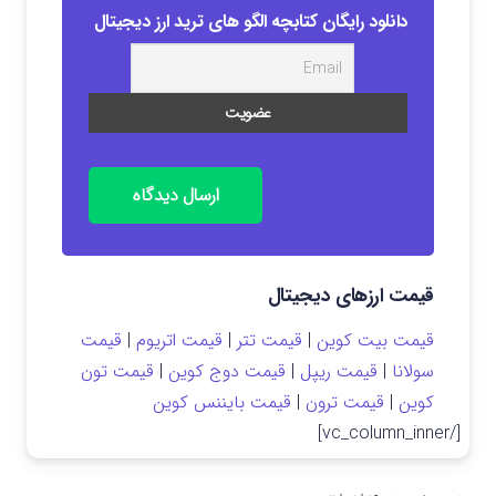
دانلود رایگان کتابچه الگو های ترید ارز دیجیتال
ارسال دیدگاه
قیمت ارزهای دیجیتال
قیمت بیت کوین
|
قیمت تتر
|
قیمت اتریوم
|
قیمت
سولانا
|
قیمت ریپل
|
قیمت دوج کوین
|
قیمت تون
کوین
|
قیمت ترون
|
قیمت بایننس کوین
[/vc_column_inner]