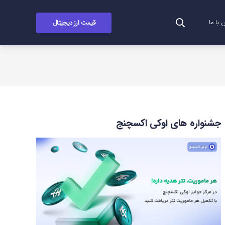
قیمت ارز دیجیتال
با ما
جشنواره های اوکی اکسچنج