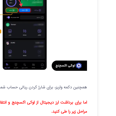
همچنین دکمه واریز، برای شارژ کردن ریالی حساب شما ک
اما برای برداشت ارز دیجیتال از اوکی اکسچنج و ا
مراحل زیر را طی کنید.