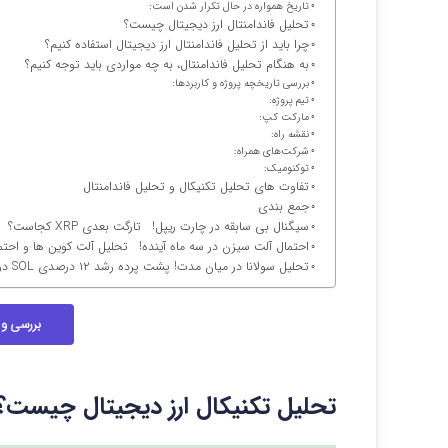
تاریخ همواره در حال تکرار شدن است:
تحلیل فاندامنتال ارز دیجیتال چیست؟
چرا باید از تحلیل فاندامنتال ارز دیجیتال استفاده کنیم؟
به هنگام تحلیل فاندامنتال، به چه مواردی باید توجه کنیم؟
بررسی تاریخچه پروژه و کاربردها:
تیم پروژه:
مارکت کپ:
نقشه راه:
شرکت‌های همراه:
توکنومیک:
تفاوت‌ های تحلیل تکنیکال و تحلیل فاندامنتال
جمع بندی
سیگنال بی سابقه در چارت ریپل! تارگت بعدی XRP کجاست؟
احتمال آلت سیزن در سه ماه آینده! تحلیل آلت کوین ها و احتمال شروع Alt Season
تحلیل سولانا در میان مدت! پشت پرده رشد ۱۲ درصدی SOL در یک روز؟
بررسی و 
تحلیل تکنیکال ارز دیجیتال چیست؟