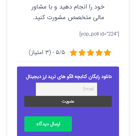
خود را انجام دهید و با مشاور
مالی متخصص مشورت کنید.
[yop_poll id=”224″]
۵/۵ - (۳ امتیاز)
دانلود رایگان کتابچه الگو های ترید ارز دیجیتال
ارسال دیدگاه