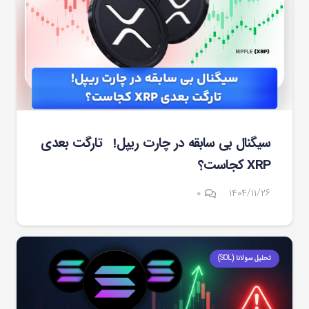
سیگنال بی سابقه در چارت ریپل! تارگت بعدی
XRP کجاست؟
۰
۱۴۰۴/۱۱/۲۶
تحلیل سولانا (SOL)