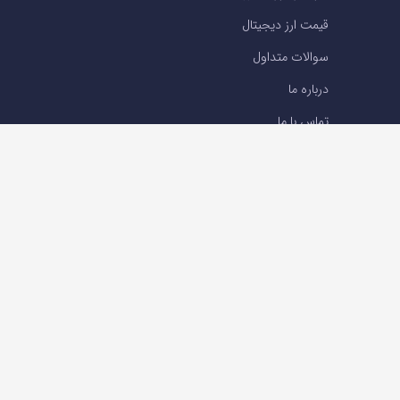
قیمت ارز دیجیتال
سوالات متداول
درباره ما
تماس با ما
تماس با ما
تلفن : 05191001040
support@ok-ex.io
شبکه های اجتماعی