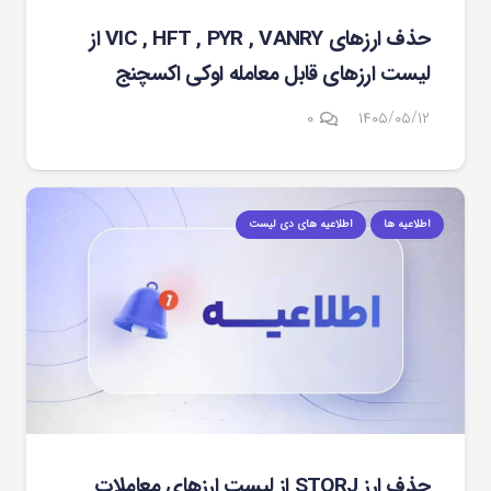
حذف ارزهای VIC , HFT , PYR , VANRY از
لیست ارزهای قابل معامله اوکی اکسچنج
۰
۱۴۰۵/۰۵/۱۲
اطلاعیه ها
اطلاعیه های دی لیست
حذف ارز STORJ از لیست ارزهای معاملات