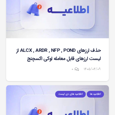
حذف ارزهای ALCX , ARDR , NFP , POND از
لیست ارزهای قابل معامله اوکی اکسچنج
۰
۱۴۰۵/۰۴/۰۹
اطلاعیه ها
اطلاعیه های دی لیست