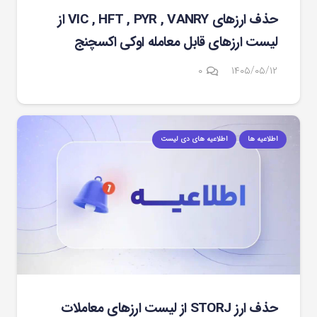
حذف ارزهای VIC , HFT , PYR , VANRY از
لیست ارزهای قابل معامله اوکی اکسچنج
۰
۱۴۰۵/۰۵/۱۲
اطلاعیه ها
اطلاعیه های دی لیست
حذف ارز STORJ از لیست ارزهای معاملات