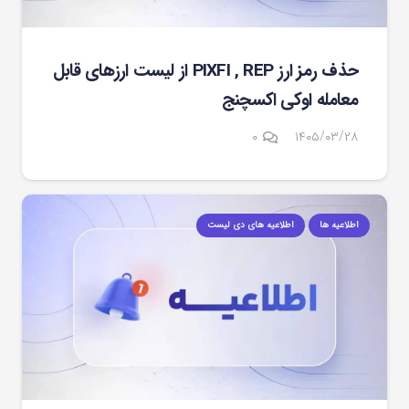
حذف رمز ارز PIXFI , REP از لیست ارزهای قابل
معامله اوکی اکسچنج
۰
۱۴۰۵/۰۳/۲۸
اطلاعیه ها
اطلاعیه های دی لیست