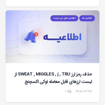
اطلاعیه ها
اطلاعیه های دی لیست
حذف رمز ارز SWEAT , MIGGLES , j , TRU از
لیست ارزهای قابل معامله اوکی اکسچنج
۰
۱۴۰۵/۰۴/۲۵