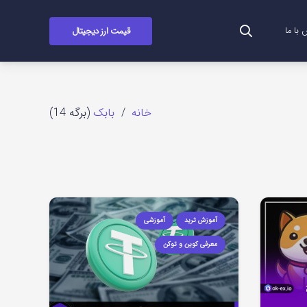
قیمت ارز دیجیتال
با ما
خانه
/
بابک
(برگه 14)
آموزش ترید
آموزشی
معرفی کوین و توکن