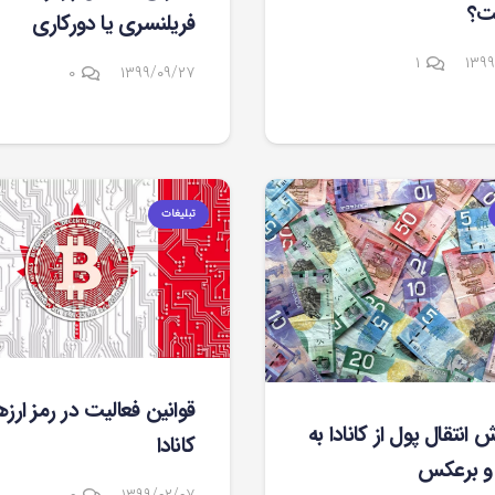
ت؟
فریلنسری یا دورکاری
دیدگاه
۱
۱۳۹۹
۰
۱۳۹۹/۰۹/۲۷
تبلیغات
قوانین فعالیت در رمز ارزه
ش انتقال پول از کانادا به
کانادا
 و برعکس