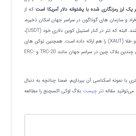
ر یک ارز رمزنگاری شده با پشتوانه دلار آمریکا است
که از
 استفاده می کند تا افراد و سازمان های گوناگون در سراسر جهان امکان ذخیره،
ارسال و دریافت توکن های دیجیتالی آن را داشته باشند. البته که تتر در کنار استیبل کوین دلاری خود (USDT)،
توکن های
تتر را می توان به صورت همتا به همتا (P2P) از طریق چندین بلاک چین در سراسر جهان مانند TRC-20 و ERC-
ری با نمونه اسکناسی آن بپردازیم. ضمنا چنانچه به دنبال
می‌توانید مقاله
تتر چیست
بلاگ اوکی اکسچنج را مطالعه