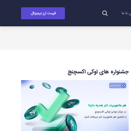
قیمت ارز دیجیتال
با ما
جشنواره های اوکی اکسچنج