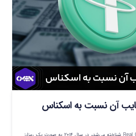
معایب آن نسبت به اسکناس
رمزارز تتر با اختصار USDT که در ابتدا به عنوان Real Coin شناخته می‌شد، در سال ۲۰۱۴ به صورت یک رمزارز