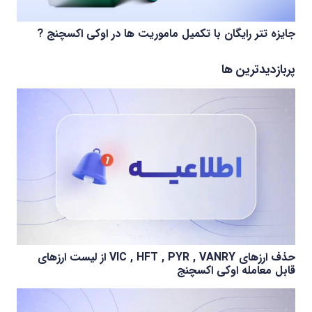
جایزه تتر رایگان با تکمیل ماموریت ها در اوکی اکسچنج ?
پربازدیدترین ها
حذف ارزهای VIC , HFT , PYR , VANRY از لیست ارزهای
قابل معامله اوکی اکسچنج