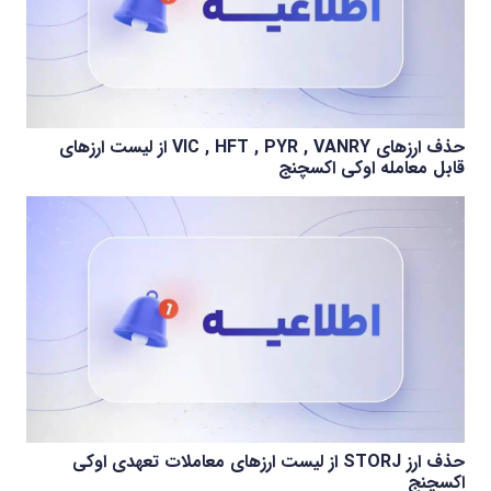
حذف ارزهای VIC , HFT , PYR , VANRY از لیست ارزهای
قابل معامله اوکی اکسچنج
حذف ارز STORJ از لیست ارزهای معاملات تعهدی اوکی
اکسچنج