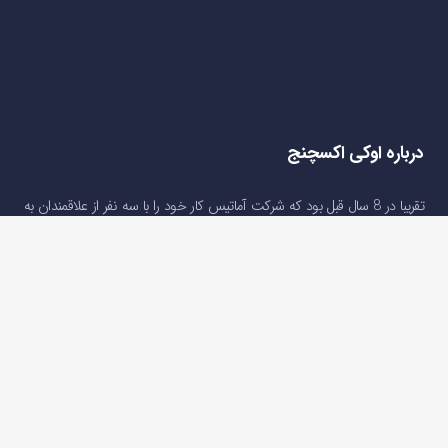
درباره اوکی اکسچنج
تقریبا در 8 سال قبل بود که شرکت آماتیس کار خود را با سه نفر از علاقمندان به
برنامه نویسی وب آغاز کرد. تمرکز ما در این سال ها ایجاد استارت آپ هایی در
جهت ارائه خدمات مالی و رفع نیاز های کاربرانی بود که به دلایل تحریم و …(
درباره
اوکی اکسچنج
)
دسترسی سریع
صفحه اصلی
خرید و فروش ارز دیجیتال