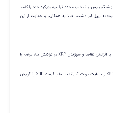
ر این، کمیسیون بورس و اوراق بهادار (SEC) در واشنگتن پس از انتخاب مجدد ترامپ، رویکرد خود را کاملا
ت به ریپل لبز داشت، حالا به همکاری و حمایت از این
راه‌ اندازی RLUSD توسط ریپل در دسامبر ۲۰۲۴، با افزایش تقاضا و سوزاندن XRP در تراکنش‌ ها، عرضه را
شرکت‌ هایی مثل نِیچرز میراکل با ایجاد خزانه XRP و حمایت دولت آمریکا تقاضا و قیمت XRP را افزایش