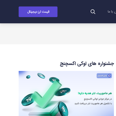
قیمت ارز دیجیتال
با ما
جشنواره های اوکی اکسچنج