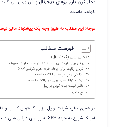
تحلیلگران
بازار ارزهای دیجیتال
پیش‌ بینی می‌ کنند 
خواهد داشت.
توجه: این مطلب به هیچ وجه یک پیشنهاد مالی نیس
فهرست مطالب
تحلیل ریپل (فاندامنتال)
۱. پیش بینی قیمت ریپل تا ۵ دلار توسط تحلیلگر معروف
۲. شروع رقابت برای ایجاد خزانه‌ های شرکتی XRP
۳. افزایش ریپل در ذخایر ایالات متحده
۴. ثبت اختراع جدید ریپل در ایالات متحده
۵. تاثیر قیمت بیت‌ کوین بر ریپل
جمع بندی
در همین حال، شرکت ریپل لبز به گسترش کسب‌ و کار
آمریکا شروع به
خرید XRP
به پرتفوی دارایی‌ های دیجی