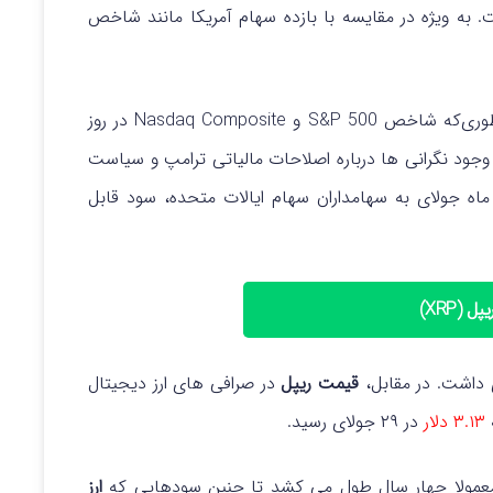
به‌ ویژه در مقایسه با بازده سهام آمریکا مانند شاخص
ماه جولای برای بازار سهام آمریکا ماه مهمی بود، به‌طوری‌که شاخص S&P 500 و Nasdaq Composite در روز
جود نگرانی‌ ها درباره اصلاحات مالیاتی ترامپ و سیاست‌
رفه‌ جهانی رخ داد. اما دارندگان ارز XRP در ماه جولای به سهامداران سهام ایالات متحده، سود قابل
ل (XRP)
قیمت ریپل
در صرافی‌ های ارز دیجیتال
۳.۱۳ دلار
در ۲۹ جولای رسید.
ارز