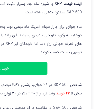
آینده قیمت XRP
با شروع ماه اوت بسیار مثبت است. 
S&P 500 عملکرد مثبتی داشته است.
دوشنبه به رکورد تاریخی جدیدی رسیدند. این رشد با و
های تع
توجهی نسبت کسب کردند.
خرید ریپ
شاخص S&P 500 در ۲۹ جولای، رشدی ۲.۶۷ درصدی داشت. در مقابل،
بیش از
۴۲ درصد
رشد کرد و از ۲.۲۰ دلار در ۳۰ ژوئن به
شاخص S&P 500 در مقایسه با ارز دیجیتال ریپل، معمولا چهار سال طول می‌ کشد تا چنین سودهایی که