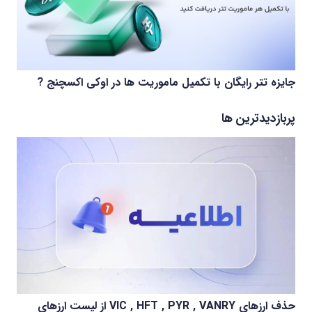
جایزه تتر رایگان با تکمیل ماموریت ها در اوکی اکسچنج ?
پربازدیدترین ها
حذف ارزهای VIC , HFT , PYR , VANRY از لیست ارزهای