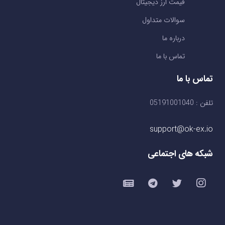
قیمت ارز دیجیتال
سوالات متداول
درباره ما
تماس با ما
تماس با ما
تلفن : 05191001040
support@ok-ex.io
شبکه های اجتماعی