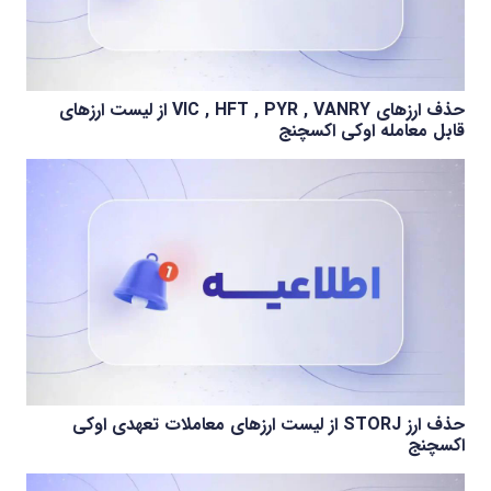
حذف ارزهای VIC , HFT , PYR , VANRY از لیست ارزهای
قابل معامله اوکی اکسچنج
حذف ارز STORJ از لیست ارزهای معاملات تعهدی اوکی
اکسچنج