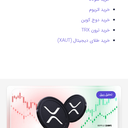
خرید اتریوم
خرید دوج کوین
خرید ترون TRX
خرید طلای دیجیتال (XAUT)
تحلیل ریپل