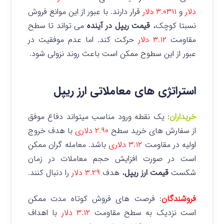
دلار
و
۳.۰۳۱۱ دلار
قرار دارند. با عبور از این موانع فروش
نسبتا کوچک،
قیمت ریپل در آینده
می تواند تا سطح
مقاومت
۳.۱۲ دلار
حرکت کند. اما عدم موفقیت در
عبور از این سطوح ممکن است باعث روند نزولی شود.
استراتژی های معاملاتی ارز ریپل
خریداران
: یک نقطه ورود مناسب میتواند دفاع موفق
از سفارش های خرید سطح
۲.۹۰ دلاری
با هدف خروج
اولیه در مقاومت
۳.۱۲ دلاری
باشد. معامله گران ممکن
است در صورت افزایش حجم معاملات در زمان
شکست
قیمت ارز ریپل
، هدف
۳.۲۹ دلار
را دنبال کنند.
فروشندگان
: فرصت های فروش کوتاه مدت ممکن
است نزدیک به سطح مقاومت
۳.۱۲ دلار
با اهداف