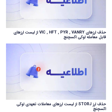
حذف ارزهای VIC , HFT , PYR , VANRY از لیست ارزهای
قابل معامله اوکی اکسچنج
حذف ارز STORJ از لیست ارزهای معاملات تعهدی اوکی
اکسچنج