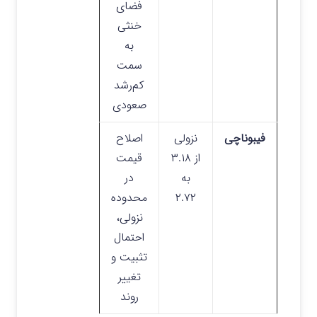
فضای
خنثی
به
سمت
کم‌رشد
صعودی
فیبوناچی
نزولی
اصلاح
از ۳.۱۸
قیمت
به
در
۲.۷۲
محدوده
نزولی،
احتمال
تثبیت و
تغییر
روند