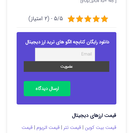
[yop_poll id=”48″]
۵/۵ - (۲ امتیاز)
دانلود رایگان کتابچه الگو های ترید ارز دیجیتال
ارسال دیدگاه
قیمت ارزهای دیجیتال
قیمت بیت کوین
|
قیمت تتر
|
قیمت اتریوم
|
قیمت