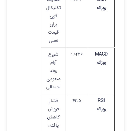
روزانه
تکنیکال
قوی
برای
قیمت
فعلی
MACD
۰.۰۴۲۶
شروع
روزانه
آرام
روند
صعودی
احتمالی
RSI
۴۲.۵
فشار
روزانه
فروش
کاهش
یافته،