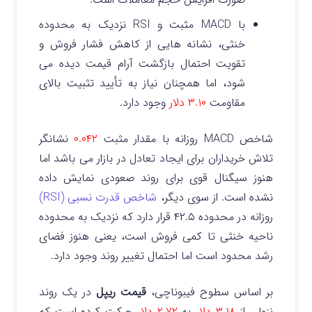
با MACD مثبت و RSI نزدیک به محدوده
خنثی، نشانه‌ هایی از کاهش فشار فروش و
تقویت احتمال بازگشت آرام قیمت دیده می‌
شود، اما همچنان نیاز به تأیید تثبیت بالای
مقاومت
۳.۱۰ دلار
وجود دارد.
شاخص MACD روزانه با مقدار مثبت
۰.۰۴۲
نشانگر
تلاش خریداران برای ایجاد تعادل در بازار می باشد اما
هنوز سیگنال قوی برای روند صعودی نمایش داده
نشده است. از سوی دیگر،
شاخص قدرت نسبی (RSI)
روزانه در محدوده ۴۲.۵ قرار دارد که نزدیک به محدوده
ناحیه خنثی تا کمی فروش است، یعنی هنوز فضای
رشد محدود است اما احتمال تغییر روند وجود دارد.
بر اساس سطوح فیبوناچی،
قیمت ریپل
در یک روند
نزولی از
۳.۱۸
دلار
به
۲.۷۲ دلار
حرکت کرده است که