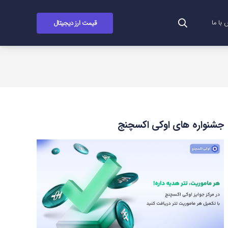
قیمت ارز دیجیتال
با ما
جشنواره های اوکی اکسچنج