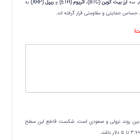
یم. سه
ارز بیت کوین (BTC)
،
اتریوم (ETH)
و
ریپل (XRP)
به
ست!
بین روند نزولی و صعودی است. شکست قاطع این سطح