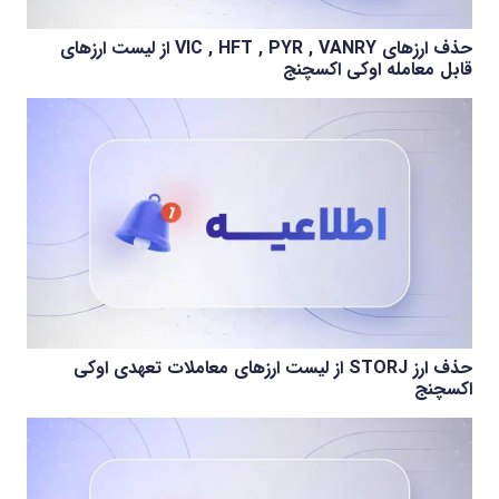
حذف ارزهای VIC , HFT , PYR , VANRY از لیست ارزهای
قابل معامله اوکی اکسچنج
حذف ارز STORJ از لیست ارزهای معاملات تعهدی اوکی
اکسچنج