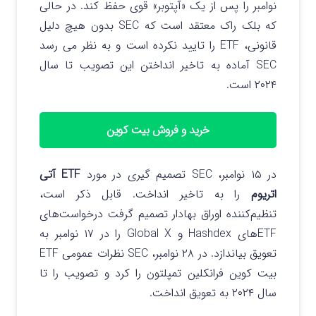
نوامبر را پس از یک «آپتوبر» قوی حفظ کند.
در حالی
که بلک راک معتقد است که SEC بدون هیچ دلیل
قانونی، ETF را تایید نکرده است و به نظر می رسد
SEC آماده به تاخیر انداختن این تصویب تا سال
۲۰۲۴ است.
خرید و فروش بیت کوین
در ۱۵ نوامبر، SEC تصمیم گیری در مورد
ETF آتی
اتریوم
را به تاخیر انداخت.
قابل ذکر است،
تنظیم‌کننده اوراق بهادار تصمیم گرفت درخواست‌های
ETF‌های Hashdex و Global X را در ۱۷ نوامبر به
تعویق بیاندازد. در ۲۸ نوامبر، SEC نظرات عمومی ETF
بیت کوین فرانکلین تمپلتون را کرد و تصویب را تا
سال ۲۰۲۴ به تعویق انداخت.