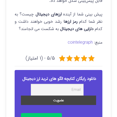
قابل پیش‌بینی شکل خواهد داد.
پیش بینی شما از آینده
ارزهای دیجیتال
چیست؟ به
نظر شما کدام
رمز ارزها
رشد خوبی خواهند داشت و
کدام
دارایی های دیجیتال
به شکست می انجامند؟
منبع:
cointelegraph
۵/۵ - (۱ امتیاز)
دانلود رایگان کتابچه الگو های ترید ارز دیجیتال