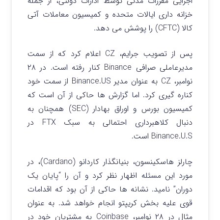
اجرایی مقررات مدنی توسط ادارات دولتی، از جمله
خزانه داری ایالات متحده و کمیسیون معاملات آتی
کالا (CFTC) را پوشش می دهد.
پس از تصویب جرایم، CZ اعلام کرد که از سمت
مدیرعاملی صرافی Binance کنار رفته است. در ۲۸
نوامبر، CZ به عنوان مدیر Binance.US از سمت خود
کناره گیری کرد. اما گزارش ها حاکی از آن است که
کمیسیون بورس و اوراق بهادار (SEC) همچنان به
دنبال کلاهبرداری احتمالی به سبک FTX در
Binance.U.S است.
چارلز هاسکینسون، بنیانگذار کاردانو (Cardano)، در
مورد این مسئله اظهار نظر کرد و آن را “پایان یک
دوران” نامید. نشانه ها حاکی از آن بود که اقدامات
قوی علیه بخش کریپتو انجام خواهد شد. به عنوان
مثال در ۲۸ نوامبر، Coinbase به مشتریان خود در