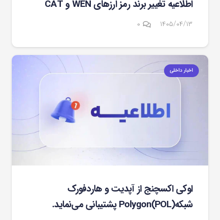
اطلاعیه تغییر برند رمز ارزهای WEN و CAT
۰
۱۴۰۵/۰۴/۱۳
اخبار داخلی
اوکی اکسچنج از آپدیت و هاردفورک
شبکهPolygon(POL) پشتیبانی می‌نماید.