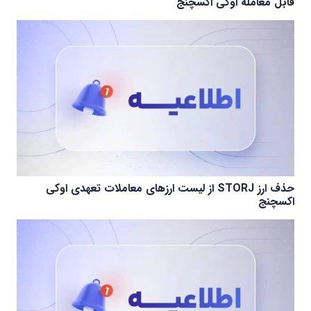
قابل معامله اوکی اکسچنج
حذف ارز STORJ از لیست ارزهای معاملات تعهدی اوکی
اکسچنج