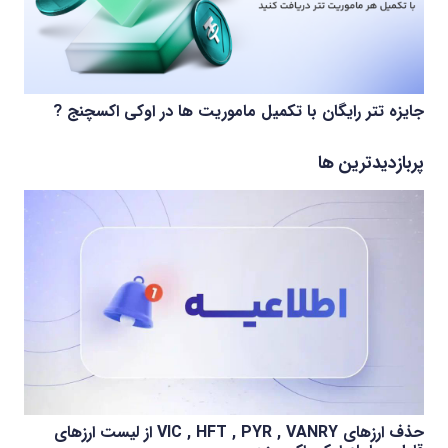
جایزه تتر رایگان با تکمیل ماموریت ها در اوکی اکسچنج ?
پربازدیدترین ها
حذف ارزهای VIC , HFT , PYR , VANRY از لیست ارزهای