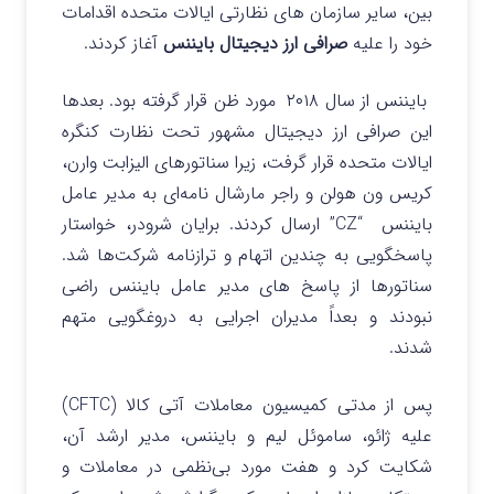
بین، سایر سازمان های نظارتی ایالات متحده اقدامات
خود را علیه
صرافی ارز دیجیتال بایننس
آغاز کردند.
بایننس از سال ۲۰۱۸ مورد ظن قرار گرفته بود. بعدها
این صرافی ارز دیجیتال مشهور تحت نظارت کنگره
ایالات متحده قرار گرفت، زیرا سناتورهای الیزابت وارن،
کریس ون هولن و راجر مارشال نامه‌ای به مدیر عامل
بایننس “CZ” ارسال کردند. برایان شرودر، خواستار
پاسخگویی به چندین اتهام و ترازنامه شرکت‌ها شد.
سناتورها از پاسخ های مدیر عامل بایننس راضی
نبودند و بعداً مدیران اجرایی به دروغگویی متهم
شدند.
پس از مدتی کمیسیون معاملات آتی کالا (CFTC)
علیه ژائو، ساموئل لیم و بایننس، مدیر ارشد آن،
شکایت کرد و هفت مورد بی‌نظمی در معاملات و