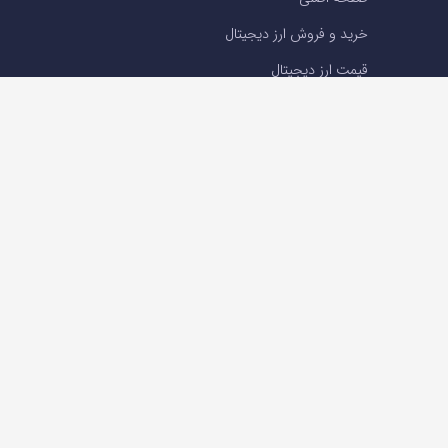
خرید و فروش ارز دیجیتال
قیمت ارز دیجیتال
سوالات متداول
درباره ما
تماس با ما
تماس با ما
تلفن : 05191001040
support@ok-ex.io
شبکه های اجتماعی