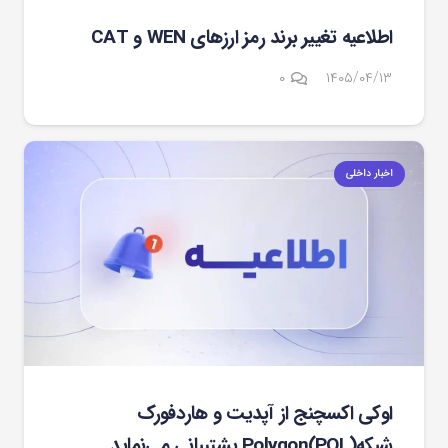
اطلاعیه تغییر برند رمز ارزهای WEN و CAT
۰
۱۴۰۵/۰۴/۱۳
اخبار داخلی
اوکی اکسچنج از آپدیت و هاردفورک
شبکهPolygon(POL) پشتیبانی می‌نماید.