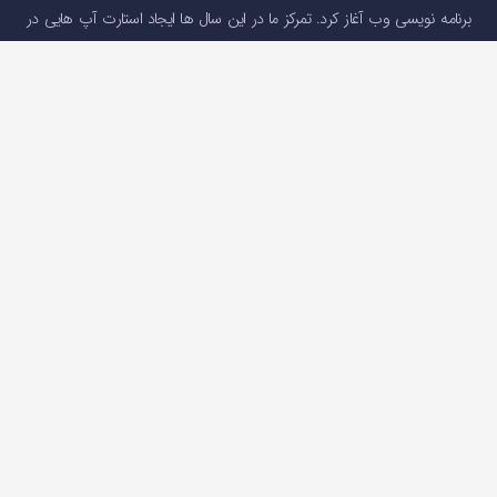
برنامه نویسی وب آغاز کرد. تمرکز ما در این سال ها ایجاد استارت آپ هایی در
جهت ارائه خدمات مالی و رفع نیاز های کاربرانی بود که به دلایل تحریم و …(
درباره
اوکی اکسچنج
)
دسترسی سریع
صفحه اصلی
خرید و فروش ارز دیجیتال
قیمت ارز دیجیتال
سوالات متداول
درباره ما
تماس با ما
تماس با ما
تلفن : 05191001040