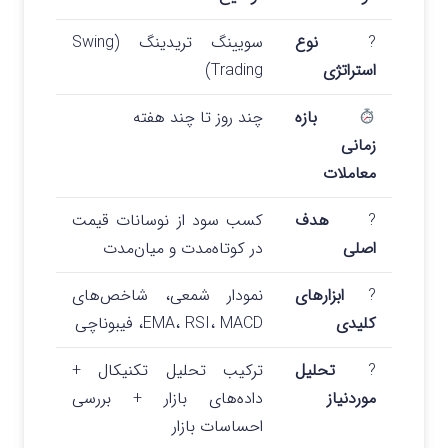
?
نوع
سویینگ تریدینگ (Swing
استراتژی
Trading)
بازه
چند روز تا چند هفته
زمانی
معاملات
?
هدف
کسب سود از نوسانات قیمت
اصلی
در کوتاه‌مدت و میان‌مدت
?
ابزارهای
نمودار شمعی، شاخص‌های
کلیدی
EMA، RSI، MACD، فیبوناچی
?
تحلیل
ترکیب تحلیل تکنیکال +
موردنیاز
داده‌های بازار + بررسی
احساسات بازار