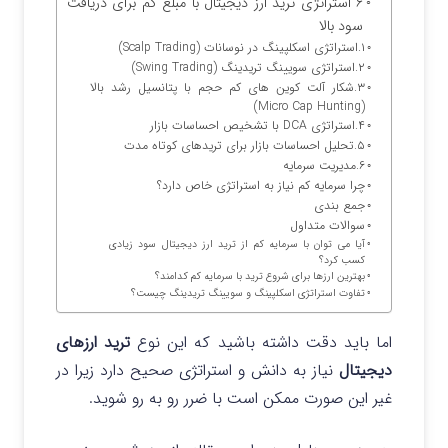
۶ استراتژی ترید ارز دیجیتال با مبلغ کم برای دریافت
سود بالا
۱.استراتژی اسکلپینگ در نوسانات (Scalp Trading)
۲.استراتژی سویینگ تریدینگ (Swing Trading)
۳.شکار آلت‌ کوین‌ های کم‌ حجم با پتانسیل رشد بالا
(Micro Cap Hunting)
۴.استراتژی DCA با تشخیص احساسات بازار
۵.تحلیل احساسات بازار برای تریدهای کوتاه‌ مدت
۶.مدیریت سرمایه
چرا سرمایه کم نیاز به استراتژی خاص دارد؟
جمع بندی
سوالات متداول
آیا می‌ توان با سرمایه کم از ترید ارز دیجیتال سود زیادی
کسب کرد؟
بهترین ارزها برای شروع ترید با سرمایه کم کدامند؟
تفاوت استراتژی اسکلپینگ و سویینگ تریدینگ چیست؟
اما باید دقت داشته باشید که این نوع
ترید ارزهای
دیجیتال
نیاز به دانش و استراتژی صحیح دارد زیرا در
غیر این صورت ممکن است با ضرر رو به رو شوید.