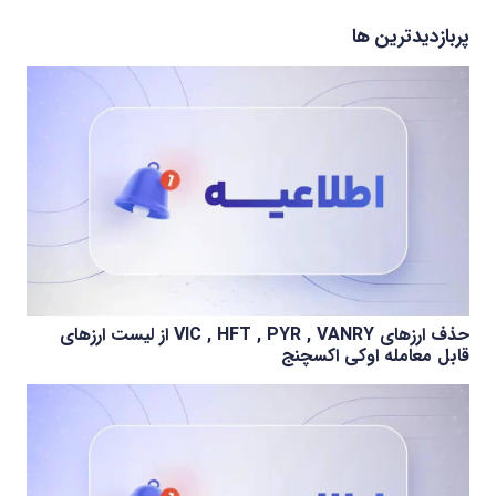
پربازدیدترین ها
حذف ارزهای VIC , HFT , PYR , VANRY از لیست ارزهای
قابل معامله اوکی اکسچنج