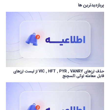
پربازدیدترین ها
حذف ارزهای VIC , HFT , PYR , VANRY از لیست ارزهای
قابل معامله اوکی اکسچنج