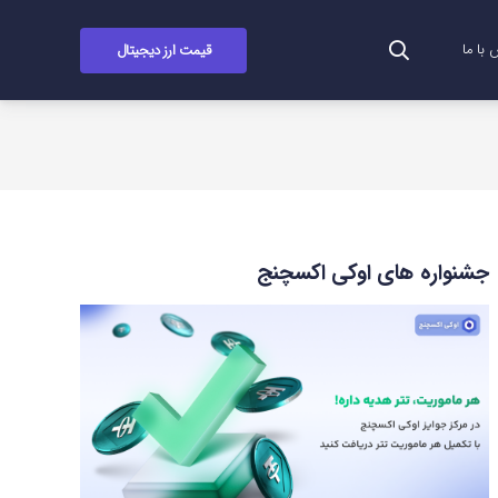
قیمت ارز دیجیتال
با ما
جشنواره های اوکی اکسچنج