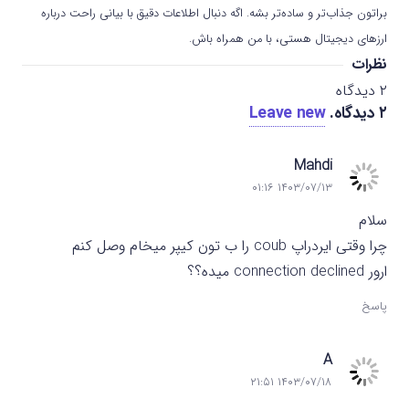
براتون جذاب‌تر و ساده‌تر بشه. اگه دنبال اطلاعات دقیق با بیانی راحت درباره
ارزهای دیجیتال هستی، با من همراه باش.
نظرات
۲
دیدگاه
۲
دیدگاه
.
Leave new
Mahdi
۱۴۰۳/۰۷/۱۳ ۰۱:۱۶
سلام
چرا وقتی ایردراپ coub را ب تون کیپر میخام وصل کنم
ارور connection declined میده؟؟
پاسخ
A
۱۴۰۳/۰۷/۱۸ ۲۱:۵۱