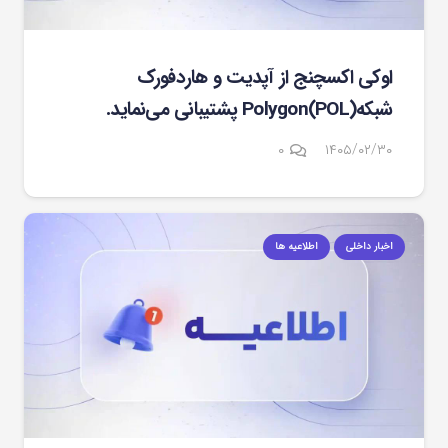
اوکی اکسچنج از آپدیت و هاردفورک
شبکهPolygon(POL) پشتیبانی می‌نماید.
۰
۱۴۰۵/۰۲/۳۰
اخبار داخلی
اطلاعیه ها