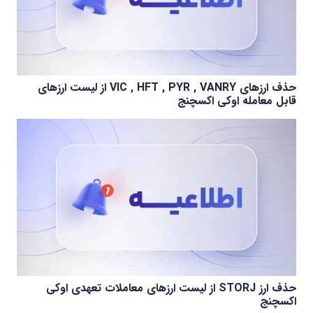
حذف ارزهای VIC , HFT , PYR , VANRY از لیست ارزهای
قابل معامله اوکی اکسچنج
حذف ارز STORJ از لیست ارزهای معاملات تعهدی اوکی
اکسچنج