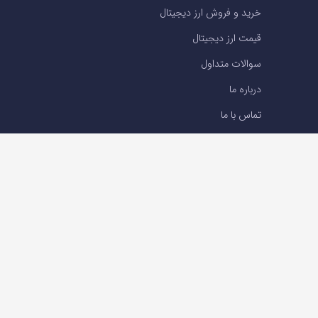
خرید و فروش ارز دیجیتال
قیمت ارز دیجیتال
سوالات متداول
درباره ما
تماس با ما
تماس با ما
تلفن : 05191001040
support@ok-ex.io
شبکه های اجتماعی