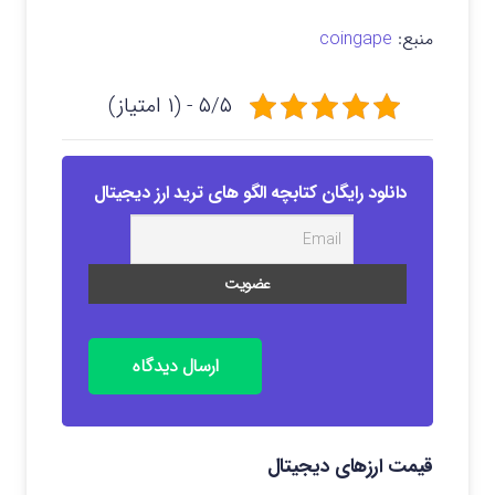
منبع:
coingape
۵/۵ - (۱ امتیاز)
دانلود رایگان کتابچه الگو های ترید ارز دیجیتال
ارسال دیدگاه
قیمت ارزهای دیجیتال