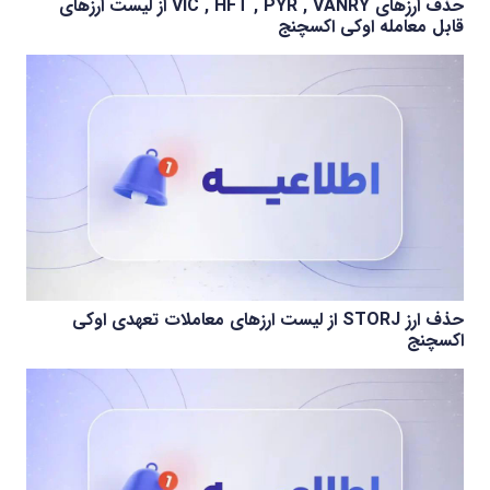
حذف ارزهای VIC , HFT , PYR , VANRY از لیست ارزهای
قابل معامله اوکی اکسچنج
حذف ارز STORJ از لیست ارزهای معاملات تعهدی اوکی
اکسچنج