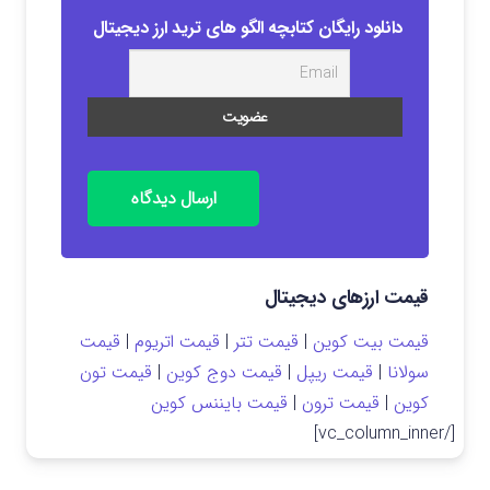
دانلود رایگان کتابچه الگو های ترید ارز دیجیتال
ارسال دیدگاه
قیمت ارزهای دیجیتال
قیمت بیت کوین
|
قیمت تتر
|
قیمت اتریوم
|
قیمت
سولانا
|
قیمت ریپل
|
قیمت دوج کوین
|
قیمت تون
کوین
|
قیمت ترون
|
قیمت بایننس کوین
[/vc_column_inner]