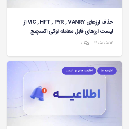
حذف ارزهای VIC , HFT , PYR , VANRY از
لیست ارزهای قابل معامله اوکی اکسچنج
۰
۱۴۰۵/۰۵/۱۲
اطلاعیه ها
اطلاعیه های دی لیست