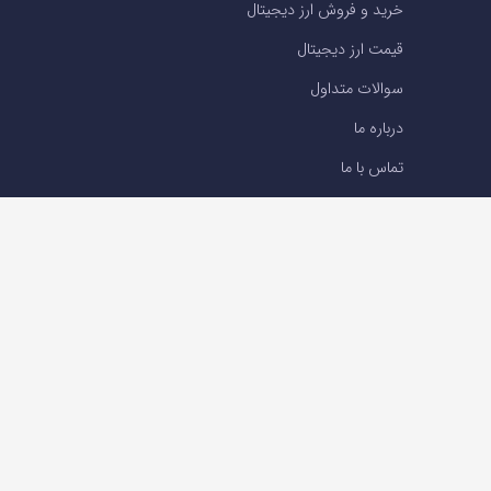
خرید و فروش ارز دیجیتال
قیمت ارز دیجیتال
سوالات متداول
درباره ما
تماس با ما
تماس با ما
تلفن : 05191001040
support@ok-ex.io
شبکه های اجتماعی