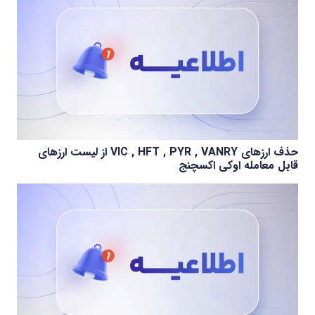
حذف ارزهای VIC , HFT , PYR , VANRY از لیست ارزهای
قابل معامله اوکی اکسچنج