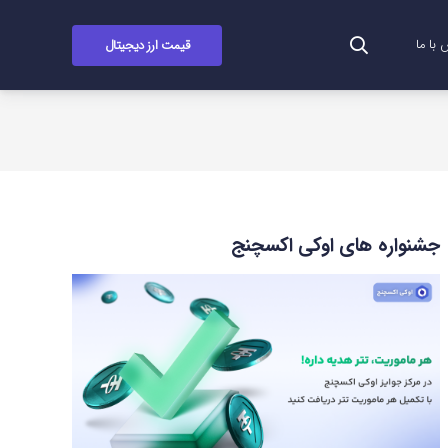
قیمت ارز دیجیتال
با ما
جشنواره های اوکی اکسچنج