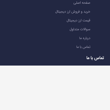
صفحه اصلی
خرید و فروش ارز دیجیتال
قیمت ارز دیجیتال
سوالات متداول
درباره ما
تماس با ما
تماس با ما
تلفن : 05191001040
support@ok-ex.io
شبکه های اجتماعی