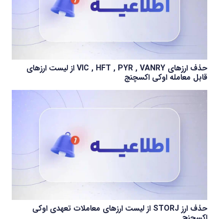
حذف ارزهای VIC , HFT , PYR , VANRY از لیست ارزهای
قابل معامله اوکی اکسچنج
حذف ارز STORJ از لیست ارزهای معاملات تعهدی اوکی
اکسچنج