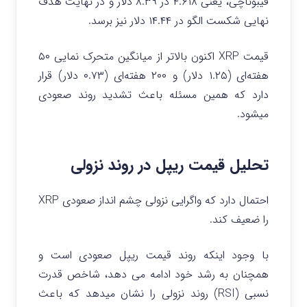
فیبوناچی، یعنی ۴.۶۱۸ در ۸.۳۹ دلار و در نهایت هدف
نهایی شکست الگو در ۱۴.۴۴ دلار نیز برسد.
قیمت XRP اکنون بالاتر از میانگین متحرک نمایی ۵۰
هفته‌ای (۱.۲۵ دلار) و ۲۰۰ هفته‌ای (۰.۷۳ دلار) قرار
دارد که همین مسئله باعث تشدید روند صعودی
میشود.
تحلیل قیمت ریپل در روند نزولی
احتمال دارد که واگرایی نزولی چشم انداز صعودی XRP
را ضعیف کند.
با وجود اینکه روند قیمت ریپل صعودی است و
همچنان به رشد خود ادامه می دهد، شاخص قدرت
نسبی (RSI) روند نزولی را نشان میدهد که باعث