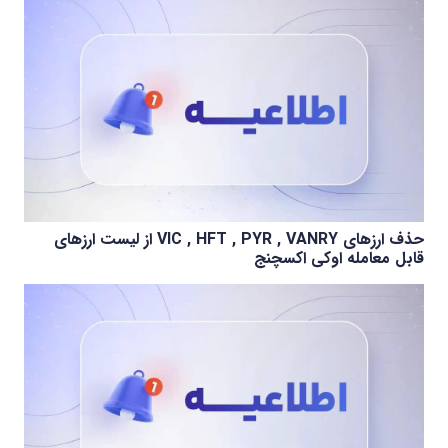
حذف ارزهای VIC , HFT , PYR , VANRY از لیست ارزهای
قابل معامله اوکی اکسچنج