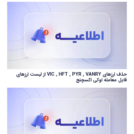
حذف ارزهای VIC , HFT , PYR , VANRY از لیست ارزهای
قابل معامله اوکی اکسچنج