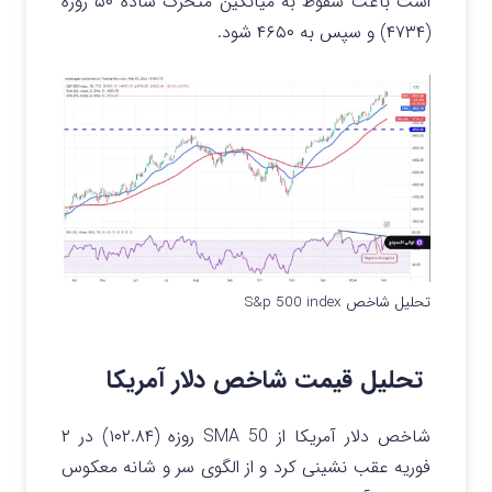
است باعث سقوط به میانگین متحرک ساده ۵۰ روزه
(۴۷۳۴) و سپس به ۴۶۵۰ شود.
تحلیل شاخص S&p 500 index
تحلیل قیمت شاخص دلار آمریکا
شاخص دلار آمریکا از SMA 50 روزه (۱۰۲.۸۴) در ۲
فوریه عقب نشینی کرد و از الگوی سر و شانه معکوس