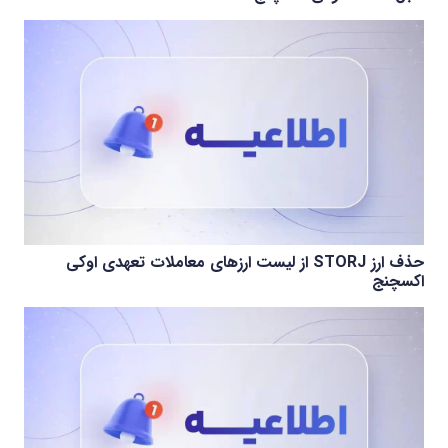
حذف ارز STORJ از لیست ارزهای معاملات تعهدی اوکی
اکسچنج