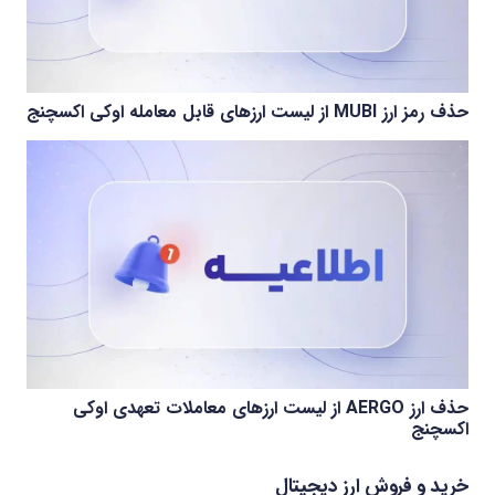
حذف رمز ارز MUBI از لیست ارزهای قابل معامله اوکی اکسچنج
حذف ارز AERGO از لیست ارزهای معاملات تعهدی اوکی
اکسچنج
خرید و فروش ارز دیجیتال