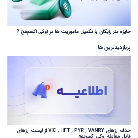
جایزه تتر رایگان با تکمیل ماموریت ها در اوکی اکسچنج ?
پربازدیدترین ها
حذف ارزهای VIC , HFT , PYR , VANRY از لیست ارزهای
قابل معامله اوکی اکسچنج