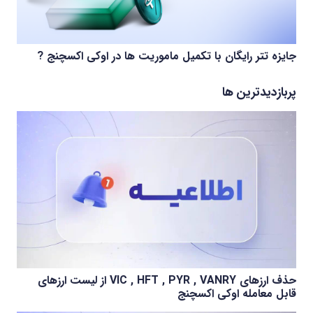
جایزه تتر رایگان با تکمیل ماموریت ها در اوکی اکسچنج ?
پربازدیدترین ها
حذف ارزهای VIC , HFT , PYR , VANRY از لیست ارزهای
قابل معامله اوکی اکسچنج