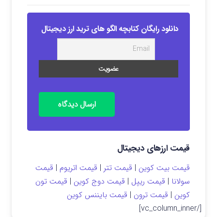
دانلود رایگان کتابچه الگو های ترید ارز دیجیتال
ارسال دیدگاه
قیمت ارزهای دیجیتال
قیمت بیت کوین
|
قیمت تتر
|
قیمت اتریوم
|
قیمت
سولانا
|
قیمت ریپل
|
قیمت دوج کوین
|
قیمت تون
کوین
|
قیمت ترون
|
قیمت بایننس کوین
[/vc_column_inner]