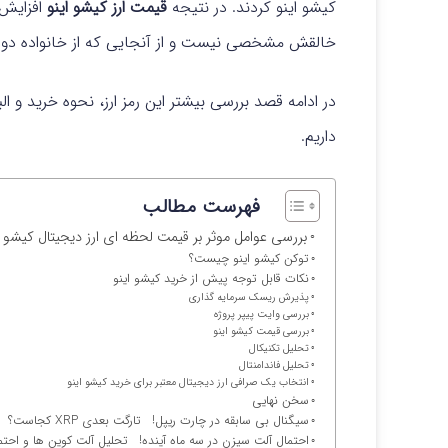
کیشو اینو کردند. در نتیجه
قیمت ارز کیشو اینو
افزایش ی
خالقش مشخصی نیست و از آنجایی که از خانواده دوج 
در ادامه قصد بررسی بیشتر این رمز ارز، نحوه خرید و الب
داریم.
فهرست مطالب
بررسی عوامل موثر بر قیمت لحظه ای ارز دیجیتال کیشو اینو (U
توکن کیشو اینو چیست؟
نکات قابل توجه پیش از خرید کیشو اینو
پذیرش ریسک سرمایه گذاری
بررسی وایت پیپر پروژه
بررسی قیمت کیشو اینو
تحلیل تکنیکال
تحلیل فاندامنتال
انتخاب یک صرافی ارز دیجیتال معتبر برای خرید کیشو اینو
سخن نهایی
سیگنال بی سابقه در چارت ریپل! تارگت بعدی XRP کجاست؟
احتمال آلت سیزن در سه ماه آینده! تحلیل آلت کوین ها و احتمال شروع Alt Season