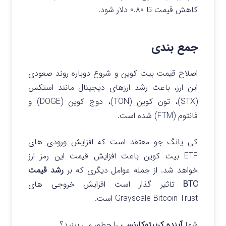
کاهش قیمت تا ۰.۸۰ دلار شود.
جمع بندی
اصلاح قیمت بیت کوین و شروع دوباره روند صعودی
این ارز، باعث رشد ارزهای دیجیتال مانند
استکس
(STX)، تون کوین (TON)، دوج کوین (DOGE) و
فانتوم (FTM) شده است.
کی یانگ جو معتقد است که افزایش ورودی های
ETF بیت کوین باعث افزایش قیمت این رمز ارز
خواهد شد. از جمله عوامل دیگری که بر
رشد قیمت
BTC
تاثیر گذار است افزایش خروجی های
Grayscale Bitcoin Trust است.
شما
آینده کریپتوکارنسی
را چطور می بینید؟