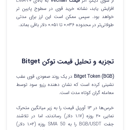
از سوی دیگر، اگر
قیمت Vechain
به بالای ۲۰-EMA
افزایش یابد، نشانه خرید قوی در سطوح پایین تر
خواهد بود. سپس ممکن است این ارز برای مدتی
طولانی‌تر در محدوده ۰.۰۳۶ تا ۰.۰۵۱ دلار باقی بماند.
تجزیه و تحلیل قیمت توکن Bitget
Bitget Token (BGB)
در یک روند صعودی قوی عقب
نشینی کرده است که نشان دهنده رزرو سود توسط
معامله گران کوتاه مدت است.
خرس‌ها در ۱۳ آوریل قیمت را به زیر میانگین متحرک
نمایی ۲۰ روزه (۱.۱۷ دلار) رساندند، اما در تلاشند
جفت BGB/USDT را به SMA 50 روزه (۱.۰۲ دلار)