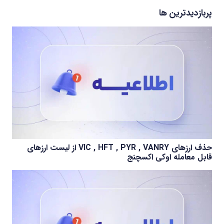
پربازدیدترین ها
حذف ارزهای VIC , HFT , PYR , VANRY از لیست ارزهای
قابل معامله اوکی اکسچنج