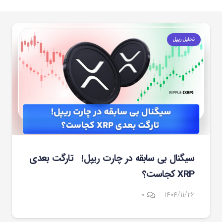
تحلیل ریپل
سیگنال بی سابقه در چارت ریپل! تارگت بعدی
XRP کجاست؟
۰
۱۴۰۴/۱۱/۲۶